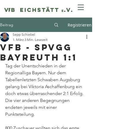
Beitrag
Registrieren
Sepp Schiebel
1. März
3 Min. Lesezeit
VfB - SpVgg
Bayreuth 1:1
Tag der Unentschieden in der 
Regionalliga Bayern. Nur dem 
Tabellenletzten Schwaben Augsburg 
gelang bei Viktoria Aschaffenburg ein 
doch etwas überraschender 2:1 Erfolg. 
Die vier anderen Begegnungen 
endeten jeweils mit einer 
Punkteteilung. 
800 Zuschauer wollten sich das erste 