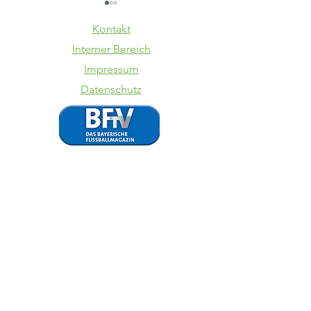
Kontakt
Interner Bereich
Impressum
Datenschutz
SV Kasing -
TSV
VfB II
Schwabe
Augsbur
VfB