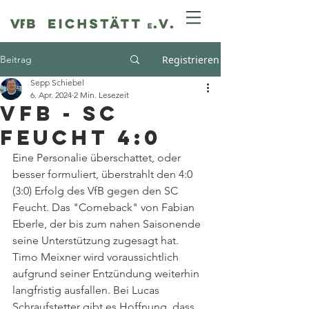
Beitrag
Registrieren
Sepp Schiebel
6. Apr. 2024
2 Min. Lesezeit
VfB - SC
Feucht 4:0
Eine Personalie überschattet, oder 
besser formuliert, überstrahlt den 4:0 
(3:0) Erfolg des VfB gegen den SC 
Feucht. Das "Comeback" von Fabian 
Eberle, der bis zum nahen Saisonende 
seine Unterstützung zugesagt hat. 
Timo Meixner wird voraussichtlich 
aufgrund seiner Entzündung weiterhin 
langfristig ausfallen. Bei Lucas 
Schraufstetter gibt es Hoffnung, dass 