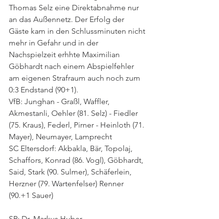
Thomas Selz eine Direktabnahme nur 
an das Außennetz. Der Erfolg der 
Gäste kam in den Schlussminuten nicht 
mehr in Gefahr und in der 
Nachspielzeit erhhte Maximilian 
Göbhardt nach einem Abspielfehler 
am eigenen Strafraum auch noch zum 
0:3 Endstand (90+1).
VfB: Junghan - Graßl, Waffler, 
Akmestanli, Oehler (81. Selz) - Fiedler 
(75. Kraus), Federl, Pirner - Heinloth (71. 
Mayer), Neumayer, Lamprecht
SC Eltersdorf: Akbakla, Bär, Topolaj, 
Schaffors, Konrad (86. Vogl), Göbhardt, 
Said, Stark (90. Sulmer), Schäferlein, 
Herzner (79. Wartenfelser) Renner 
(90.+1 Sauer)
SR: Dr. Markus Huber