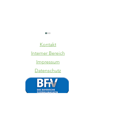
Kontakt
Interner Bereich
Impressum
Datenschutz
SV Kasing -
TSV
VfB II
Schwabe
Augsbur
VfB