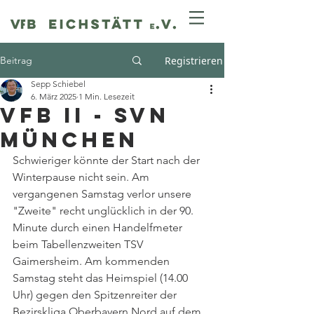
Beitrag
Registrieren
Sepp Schiebel
6. März 2025
1 Min. Lesezeit
VfB II - SVN
München
Schwieriger könnte der Start nach der 
Winterpause nicht sein. Am 
vergangenen Samstag verlor unsere 
"Zweite" recht unglücklich in der 90. 
Minute durch einen Handelfmeter 
beim Tabellenzweiten TSV 
Gaimersheim. Am kommenden 
Samstag steht das Heimspiel (14.00 
Uhr) gegen den Spitzenreiter der 
Bezirskliga Oberbayern Nord auf dem 