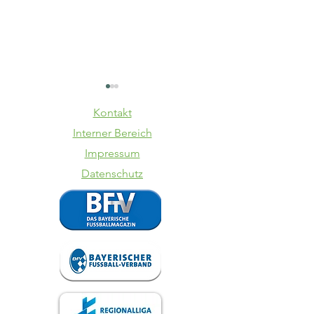
Kontakt
Interner Bereich
Impressum
Datenschutz
TSV
SpVgg La
Schwaben
VfB 1:3
Augsburg -
VfB