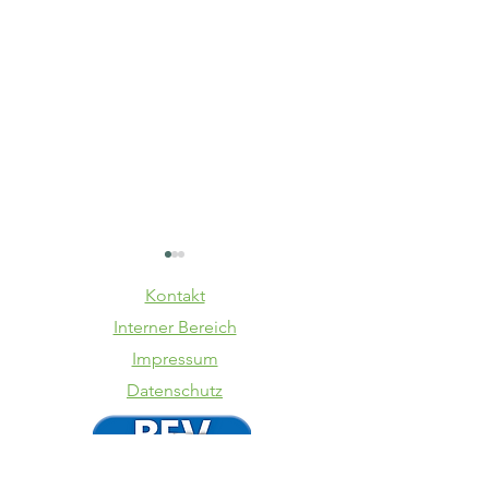
Kontakt
Interner Bereich
Impressum
Datenschutz
TSV
SpVgg La
Schwaben
VfB 1:3
Augsburg -