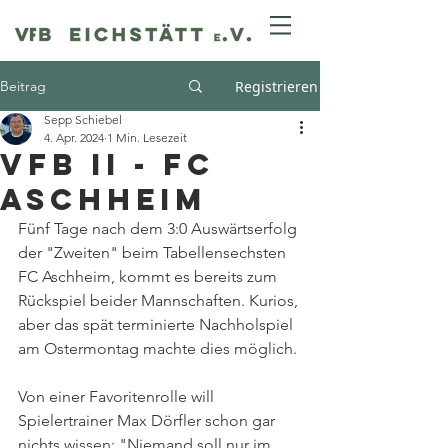
Beitrag
Registrieren
Sepp Schiebel
4. Apr. 2024
1 Min. Lesezeit
VfB II - FC
Aschheim
Fünf Tage nach dem 3:0 Auswärtserfolg 
der "Zweiten" beim Tabellensechsten 
FC Aschheim, kommt es bereits zum 
Rückspiel beider Mannschaften. Kurios, 
aber das spät terminierte Nachholspiel 
am Ostermontag machte dies möglich.
Von einer Favoritenrolle will 
Spielertrainer Max Dörfler schon gar 
nichts wissen: "Niemand soll nur im 