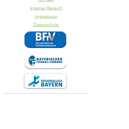
Interner Bereich
Impressum
Datenschutz
SV Kasing -
TSV
VfB II
Schwabe
Augsbur
VfB