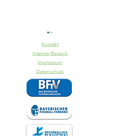
Kontakt
Interner Bereich
Impressum
Datenschutz
VfB trennt
Totopok
sich von
SpVgg La
Steffen
VfB
Israel