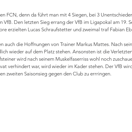
 den FCN, denn da führt man mit 4 Siegen, bei 3 Unentschiede
VfB. Den letzten Sieg errang der VfB im Ligapokal am 19. Se
re erzielten Lucas Schraufstetter und zweimal traf Fabian Eb
en auch die Hoffnungen von Trainer Markus Mattes. Nach sei
ich wieder auf dem Platz stehen. Ansonsten ist die Verletzten
fsteiner wird nach seinem Muskelfaserriss wohl noch zuschau
ivat verhindert war, wird wieder im Kader stehen. Der VfB wird
nen zweiten Saisonsieg gegen den Club zu errringen.