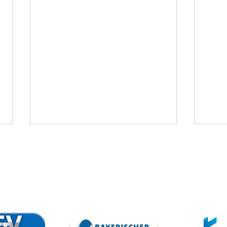
VfB trennt
To