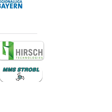
Vgg Lam - VfB