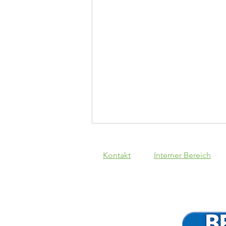
Kontakt
Interner Bereich
SpVgg Lam - VfB