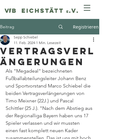
Beitrag
Registrieren
Sepp Schiebel
11. Feb. 2024
1 Min. Lesezeit
Vertragsverl
ängerungen
Als "Megadeal" bezeichneten 
Fußballabteilungsleiter Johann Benz 
und Sportvorstand Marco Schiebel die 
beiden Vertragsverlängerungen von 
Timo Meixner (22J.) und Pascal 
Schittler (25 J.). "Nach dem Abstieg aus 
der Regionalliga Bayern haben uns 17 
Spieler verlassen und wir mussten 
einen fast komplett neuen Kader 
zusammenstellen. Das ist uns mit hoch 