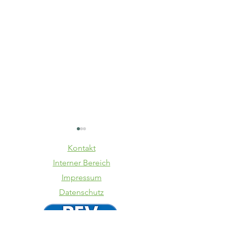
Kontakt
Interner Bereich
Impressum
Datenschutz
TSV
SpVgg La
Schwaben
VfB 1:3