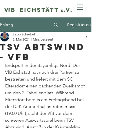
Beitrag
Registrieren
Sepp Schiebel
3. Mai 2024
1 Min. Lesezeit
TSV Abtswind
- VfB
Endspurt in der Bayernliga Nord. Der 
VfB Eichstätt hat noch drei Partien zu 
bestreiten und liefert mit dem SC 
Eltersdorf einen packenden Zweikampf 
um den 2. Tabellenplatz. Während 
Eltersdorf bereits am Freitagabend bei 
der DJK Ammerthal antreten muss 
(19.00 Uhr), steht der VfB vor dem 
schweren Auswärtsspiel beim TSV 
Abtswind. Anstoß in der Kräuter-Mix-