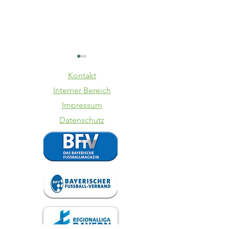
Kontakt
Interner Bereich
Impressum
Datenschutz
SV Kasing -
TSV
VfB II
Schwabe
Augsbur
VfB