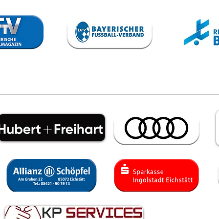
VfB trennt
To
sich von
Sp
Steffen Israel