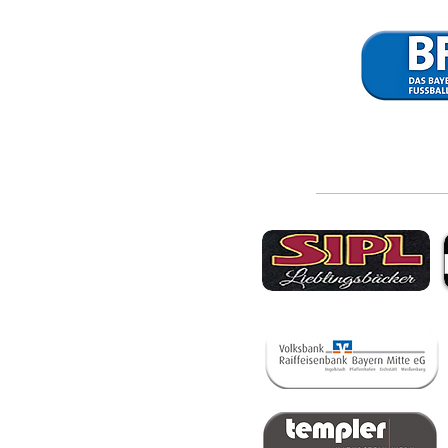
SpVgg Lam - VfB
1:3