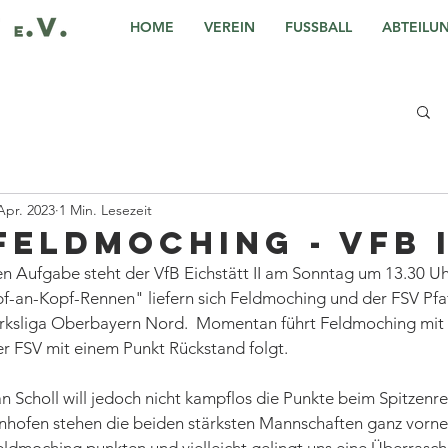
HOME
VEREIN
FUSSBALL
ABTEILU
Apr. 2023
1 Min. Lesezeit
Feldmoching - VfB I
en Aufgabe steht der VfB Eichstätt II am Sonntag um 13.30 Uh
f-an-Kopf-Rennen" liefern sich Feldmoching und der FSV Pfa
irksliga Oberbayern Nord.  Momentan führt Feldmoching mit 
r FSV mit einem Punkt Rückstand folgt. 
ian Scholl will jedoch nicht kampflos die Punkte beim Spitzenr
hofen stehen die beiden stärksten Mannschaften ganz vorne.