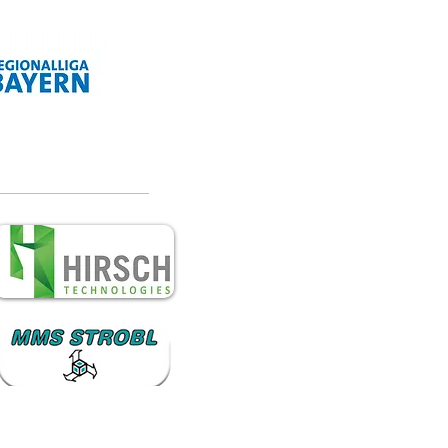
topokal!
Vgg Lam - VfB