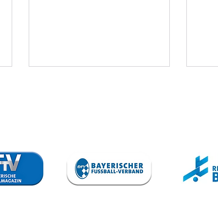
SV Kasing - VfB
TS
II
Au