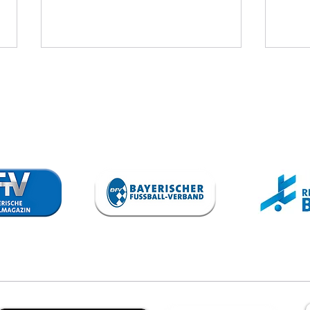
TSV Schwaben
Sp
Augsburg - VfB
1:3