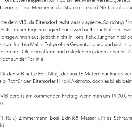
r Form. Wie reagierte Rühl? Johannes Mayer verteidigte recht
hts vorne. Timo Meixner in der Sturmmitte und Nik Leipold da
rte dem VfB, da Eltersdorf recht passiv agierte. So richtig "
 SCE-Trainer Eigner reagierte und wechselte zur Halbzeit zwei
itionsgewinnen aus, jedoch nicht in Tore. Felix Junghan hieß d
er zum fünften Mal in Folge ohne Gegentor blieb und sich in dr
en konnte. Ok, einmal kam auch Glück hinzu, denn Johannis
opf auf der Torlinie. 
für den VfB hatte Fert Nitaj, der aus 16 Metern nur knapp verz
b-Rot für den Eltersorfer Hiroki Akimoto, doch es blieb beim
n VfB bereits am kommenden Freitag, wenn man um 19.00 Uhr
ss.
. Ruiu), Zimmermann, Bösl. Ekin (88. Massari), Fries, Schraufst
ld