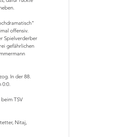
s, dafür rückte 
neben. 
hochdramatisch" 
mal offensiv. 
er Spielverderber 
ei gefährlichen 
 Zimmermann 
og. In der 88. 
 0:0.
 beim TSV 
etter, Nitaj, 