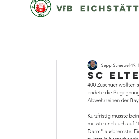
Sepp Schiebel
19. 
SC Elt
400 Zuschuer wollten si
endete die Begegnung 
Abwehrreihen der Baye
Kurzfristig musste bei
musste und auch auf "
Darm" ausbremste. Ein