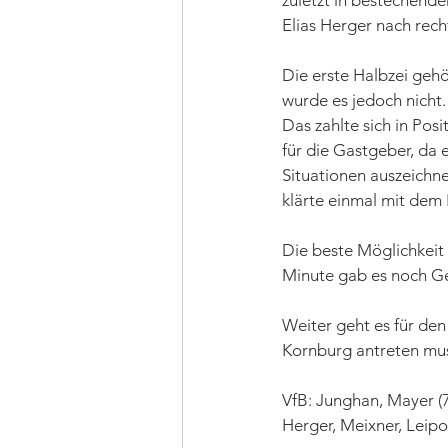
zuletzt in bestechende
Elias Herger nach rec
Die erste Halbzei gehö
wurde es jedoch nicht.
Das zahlte sich in Pos
für die Gastgeber, da 
Situationen auszeichn
klärte einmal mit dem K
Die beste Möglichkeit 
Minute gab es noch Gel
Weiter geht es für de
Kornburg antreten mu
VfB: Junghan, Mayer (71
Herger, Meixner, Leipo