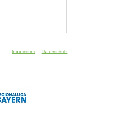
Impressum
Datenschutz
topokal!
Vgg Lam - VfB