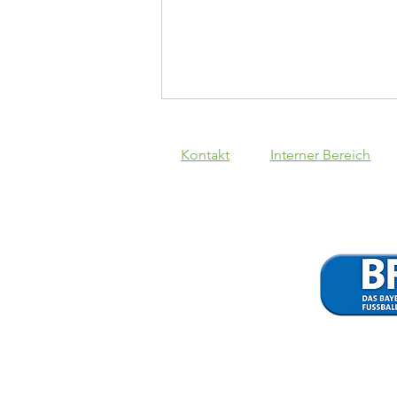
Kontakt
Interner Bereich
SpVgg Lam - VfB
1:3