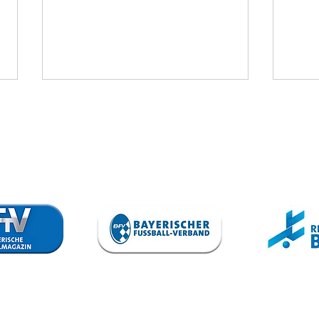
VfB trennt
To
sich von
Sp
Steffen Israel