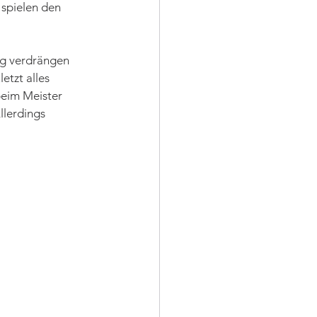
spielen den 
ng verdrängen 
etzt alles 
beim Meister 
llerdings 