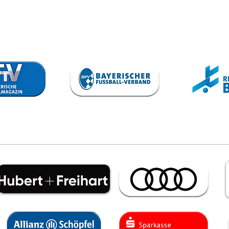
VfB trennt
To
sich von
Sp
Steffen Israel