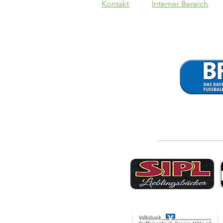
Kontakt
Interner Bereich
SpVgg Lam - VfB
1:3