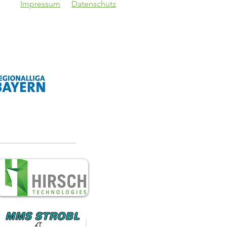
Impressum
Datenschutz
topokal!
Vgg Lam - VfB