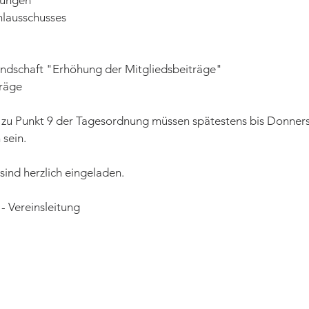
lungen
hlausschusses
andschaft "Erhöhung der Mitgliedsbeiträge"
räge
u Punkt 9 der Tagesordnung müssen spätestens bis Donnerst
sein.
sind herzlich eingeladen.
 - Vereinsleitung