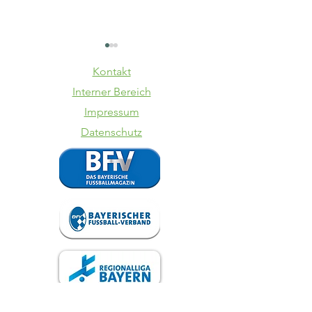
Kontakt
Interner Bereich
Impressum
Datenschutz
VfB trennt
Totopok
sich von
SpVgg La
Steffen
VfB
Israel