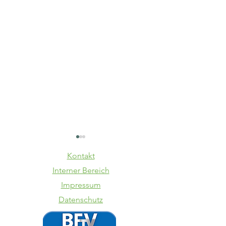
Kontakt
Interner Bereich
Impressum
Datenschutz
VfB - TSV
Dauerka