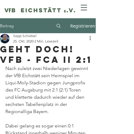
Beitrag
Registrieren
Sepp Schiebel
25. Okt. 2020
2 Min. Lesezeit
Geht doch!
VfB - FCA II 2:1
Nach zuletzt zwei Niederlagen gewinnt 
der VfB Eichstätt sein Heimspiel im 
Liqui-Moly-Stadion gegen Jungprofis 
des FC Augsburg mit 2:1 (2:1) Toren 
und kletterte dadurch wieder auf den 
sechsten Tabellenplatz in der 
Regionalliga Bayern. 
Dabei gelang es sogar einen 0:1 
Rückstand innerhalb weniger Minuten 