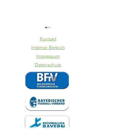
Kontakt
Interner Bereich
Impressum
Datenschutz
SV Kasing -
TSV
VfB II
Schwabe
Augsbur
VfB