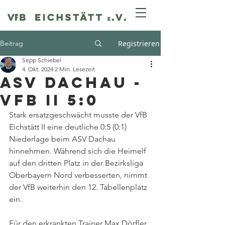
Beitrag
Registrieren
Sepp Schiebel
4. Okt. 2024
2 Min. Lesezeit
ASV Dachau -
VfB II 5:0
Stark ersatzgeschwächt musste der VfB 
Eichstätt II eine deutliche 0:5 (0:1) 
Niederlage beim ASV Dachau 
hinnehmen. Während sich die Heimelf 
auf den dritten Platz in der Bezirksliga 
Oberbayern Nord verbesserten, nimmt 
der VfB weiterhin den 12. Tabellenplatz 
ein.
Für den erkrankten Trainer Max Dörfler 