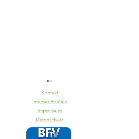
Kontakt
Interner Bereich
Impressum
Datenschutz
VfB trennt
Totopok