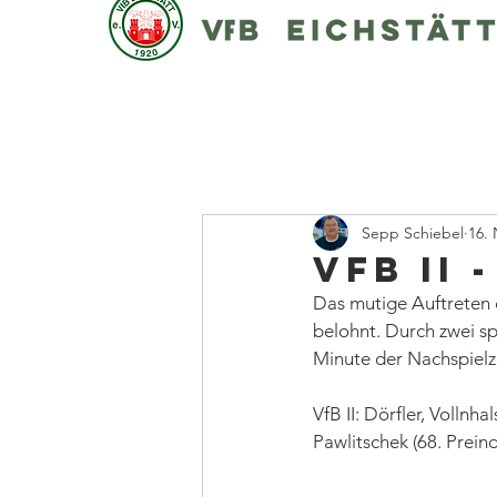
Sepp Schiebel
16. 
VfB II 
Das mutige Auftreten 
belohnt. Durch zwei sp
Minute der Nachspielze
VfB II: Dörfler, Vollnhal
Pawlitschek (68. Preind