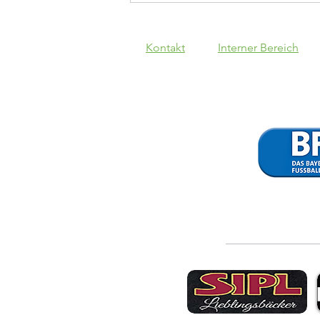
Kontakt
Interner Bereich
SpVgg Lam - VfB
1:3