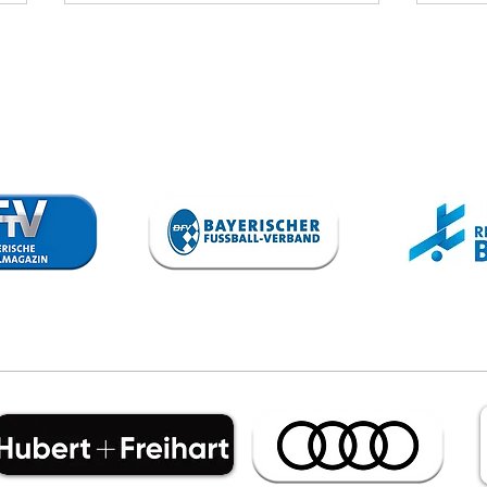
VfB trennt
To
sich von
Sp
Steffen Israel