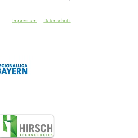
Impressum
Datenschutz
topokal!
Vgg Lam - VfB