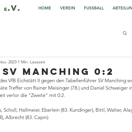
HOME
VEREIN
FUSSBALL
ABTEILU
Nov. 2023
1 Min. Lesezeit
- SV Manching 0:2
des VfB Eichstätt II gegen den Tabellenführer SV Manching wu
äte Treffer von Rainer Meisinger (78.) und Daniel Schweiger in
it verlor die "Zweite" mit 0:2.
s, Scholl, Hallmeier, Eberlein (83. Kundinger), Bittl, Walter, Alag
l), Albrecht (83. Capin)