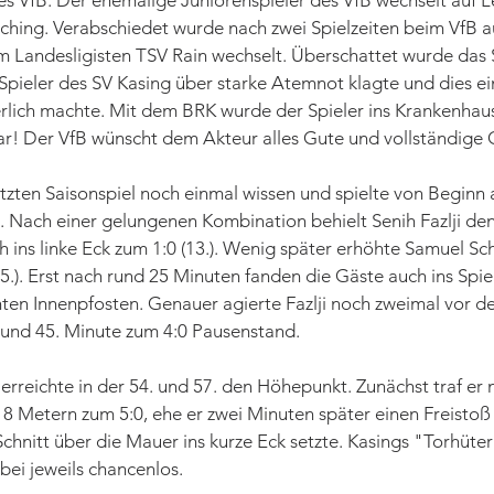
 des VfB. Der ehemalige Juniorenspieler des VfB wechselt auf L
ching. Verabschiedet wurde nach zwei Spielzeiten beim VfB a
m Landesligisten TSV Rain wechselt. Überschattet wurde das S
 Spieler des SV Kasing über starke Atemnot klagte und dies ei
rlich machte. Mit dem BRK wurde der Spieler ins Krankenhaus
r! Der VfB wünscht dem Akteur alles Gute und vollständige
etzten Saisonspiel noch einmal wissen und spielte von Beginn a
e. Nach einer gelungenen Kombination behielt Senih Fazlji de
ch ins linke Eck zum 1:0 (13.). Wenig später erhöhte Samuel S
(15.). Erst nach rund 25 Minuten fanden die Gäste auch ins Spi
hten Innenpfosten. Genauer agierte Fazlji noch zweimal vor de
. und 45. Minute zum 4:0 Pausenstand.
rreichte in der 54. und 57. den Höhepunkt. Zunächst traf er 
8 Metern zum 5:0, ehe er zwei Minuten später einen Freistoß
 Schnitt über die Mauer ins kurze Eck setzte. Kasings "Torhüte
bei jeweils chancenlos.