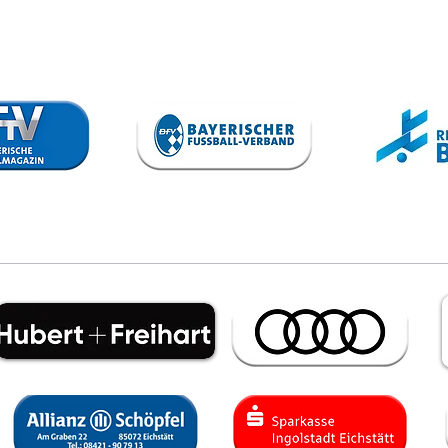
VfB trennt
To
sich von
Sp
Steffen Israel