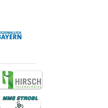
topokal!
Vgg Lam - VfB