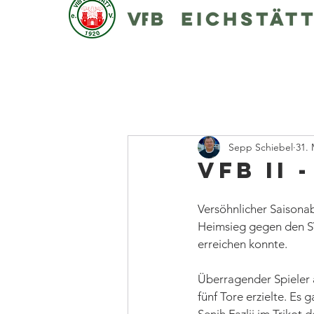
Sepp Schiebel
31. 
VfB II 
Versöhnlicher Saisonab
Heimsieg gegen den SV 
erreichen konnte. 
Überragender Spieler a
fünf Tore erzielte. Es