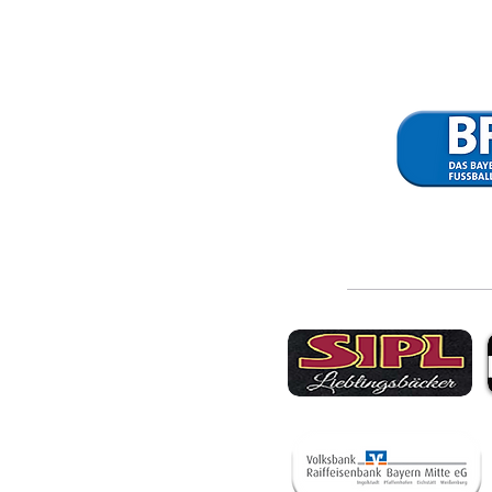
SpVgg Lam - VfB
1:3