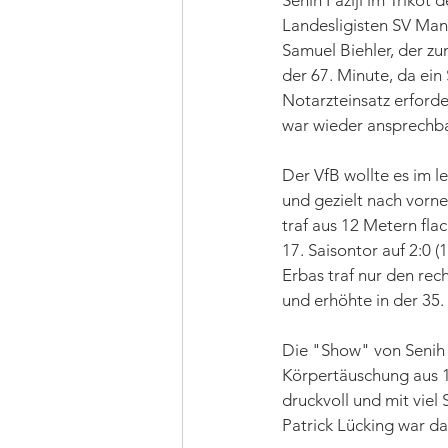
Senih Fazlji im Trikot
Landesligisten SV Man
Samuel Biehler, der zu
der 67. Minute, da ein
Notarzteinsatz erforde
war wieder ansprechba
Der VfB wollte es im l
und gezielt nach vorn
traf aus 12 Metern fla
17. Saisontor auf 2:0 
Erbas traf nur den rec
und erhöhte in der 35
Die "Show" von Senih e
Körpertäuschung aus 1
druckvoll und mit viel
Patrick Lücking war da