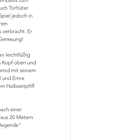
eihbasis zum 
uch Torhüter 
piel jedoch in 
nen 
 verbracht. Er 
 Genesung!
n leichtfüßig 
n Kopf oben und 
chmid mit seinem 
el und Emre 
m Halbzeitpfiff 
nach einer 
 aus 20 Metern 
rlegende" 