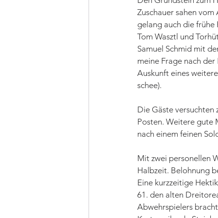
Den Grundstein zum Hei
Zuschauer sahen vom An
gelang auch die frühe 
Tom Wasztl und Torhüt
Samuel Schmid mit dem 
meine Frage nach der E
Auskunft eines weitere
schee).
Die Gäste versuchten 
Posten. Weitere gute 
nach einem feinen Solo 
Mit zwei personellen W
Halbzeit. Belohnung ber
Eine kurzzeitige Hekti
61. den alten Dreitore
Abwehrspielers bracht