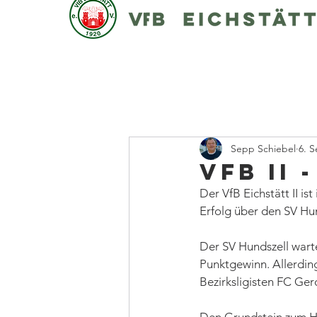
Sepp Schiebel
6. S
VfB II 
Der VfB Eichstätt II is
Erfolg über den SV Hun
Der SV Hundszell warte
Punktgewinn. Allerdin
Bezirksligisten FC Ge