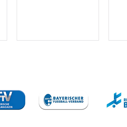
TSV Schwaben
Sp
Augsburg - VfB
1:3