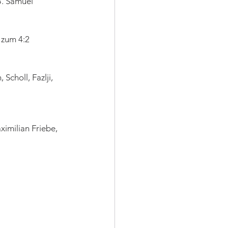
B. Samuel 
 zum 4:2 
 Scholl, Fazlji, 
ximilian Friebe, 