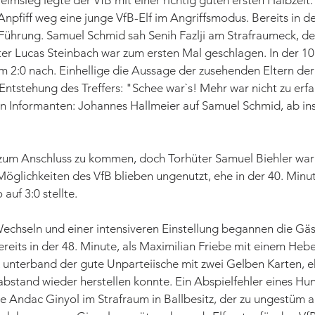
msieg legte der VfB mit einer richtig guten ersten Halbzeit.
pfiff weg eine junge VfB-Elf im Angriffsmodus. Bereits in de
Führung. Samuel Schmid sah Senih Fazlji am Strafraumeck, der
er Lucas Steinbach war zum ersten Mal geschlagen. In der 10.
2:0 nach. Einhellige die Aussage der zusehenden Eltern der 
ntstehung des Treffers: "Schee war`s! Mehr war nicht zu erf
n Informanten: Johannes Hallmeier auf Samuel Schmid, ab ins 
zum Anschluss zu kommen, doch Torhüter Samuel Biehler war 
Möglichkeiten des VfB blieben ungenutzt, ehe in der 40. Minu
auf 3:0 stellte.
echseln und einer intensiveren Einstellung begannen die Gäs
eits in der 48. Minute, als Maximilian Friebe mit einem Heber 
k unterband der gute Unparteiische mit zwei Gelben Karten, eh
abstand wieder herstellen konnte. Ein Abspielfehler eines Hun
e Andac Ginyol im Strafraum in Ballbesitz, der zu ungestüm a