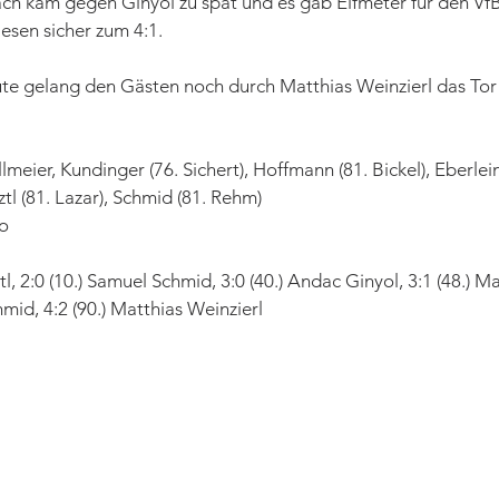
ach kam gegen Ginyol zu spät und es gab Elfmeter für den Vf
esen sicher zum 4:1.
ute gelang den Gästen noch durch Matthias Weinzierl das Tor
allmeier, Kundinger (76. Sichert), Hoffmann (81. Bickel), Eberlein,
tl (81. Lazar), Schmid (81. Rehm)
do
tl, 2:0 (10.) Samuel Schmid, 3:0 (40.) Andac Ginyol, 3:1 (48.) Ma
mid, 4:2 (90.) Matthias Weinzierl