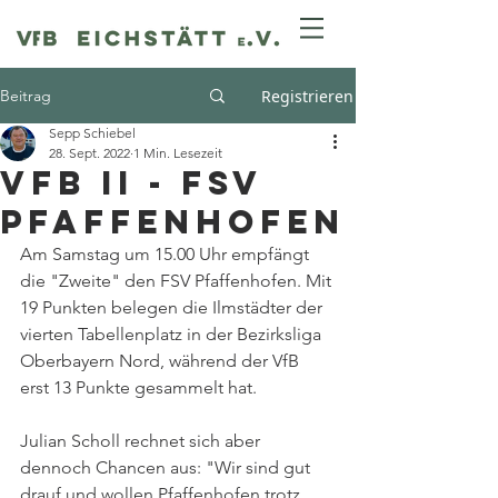
Beitrag
Registrieren
Sepp Schiebel
28. Sept. 2022
1 Min. Lesezeit
VfB II - FSV
Pfaffenhofen
Am Samstag um 15.00 Uhr empfängt 
die "Zweite" den FSV Pfaffenhofen. Mit 
19 Punkten belegen die Ilmstädter der 
vierten Tabellenplatz in der Bezirksliga 
Oberbayern Nord, während der VfB 
erst 13 Punkte gesammelt hat. 
Julian Scholl rechnet sich aber 
dennoch Chancen aus: "Wir sind gut 
drauf und wollen Pfaffenhofen trotz 