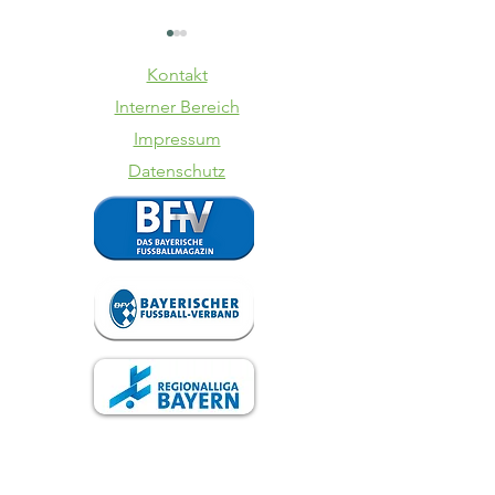
Kontakt
Interner Bereich
Impressum
Datenschutz
VfB trennt
Totopok
sich von
SpVgg La
Steffen
VfB
Israel