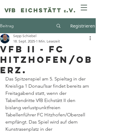
Beitrag
Registrieren
Sepp Schiebel
18. Sept. 2025
1 Min. Lesezeit
VfB II - FC
Hitzhofen/Ob
erz.
Das Spitzenspiel am 5. Spieltag in der 
Kreisliga 1 Donau/Isar findet bereits am 
Freitagabend statt, wenn der 
Tabellendritte VfB Eichstätt II den 
bislang verlustpunktfreien 
Tabellenführer FC Hitzhofen/Oberzell 
empfängt. Das Spiel wird auf dem 
Kunstrasenplatz in der 