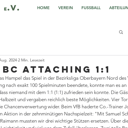
HOME
VEREIN
FUSSBALL
ABTEILU
 Aug. 2024
2 Min. Lesezeit
- BC Attaching 1:1
las Hampel das Spiel in der Bezirksliga Oberbayern Nord des Vf
g nach exakt 100 Spielminuten beendete, konnte man es an 
dass niemand mit dem 1:1 (1:1) zufrieden sein konnte. Die Gäs
Halbzeit und vergaben reichlich beste Möglichkeiten. Vier Tore
e Chancenverwertung wider. Beim VfB haderte Co.-Trainer J
ten Aktion in der zehnminütigen Nachspielzeit: "Mit Samuel Sc
aimann mussten wir drei wichtige Stützen ersetzen. Über di