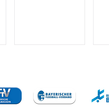
VfB trennt
To
sich von
Sp
Steffen Israel