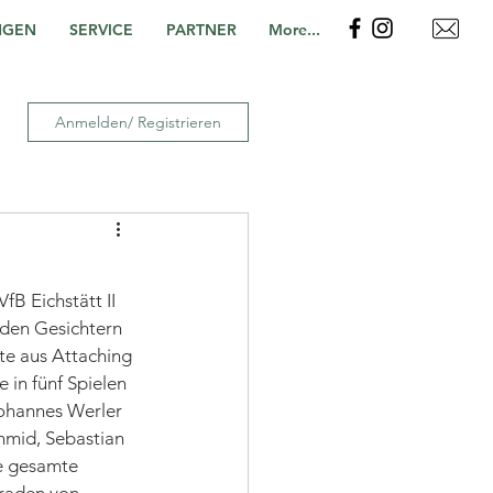
NGEN
SERVICE
PARTNER
More...
Anmelden/ Registrieren
B Eichstätt II 
den Gesichtern 
te aus Attaching 
 in fünf Spielen 
ohannes Werler 
hmid, Sebastian 
e gesamte 