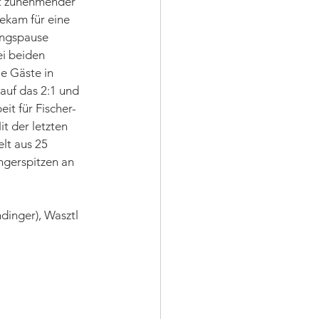
it zunehmender 
ekam für eine 
ungspause 
i beiden 
e Gäste in 
 auf das 2:1 und 
it für Fischer-
t der letzten 
lt aus 25 
ngerspitzen an 
ndinger), Wasztl 