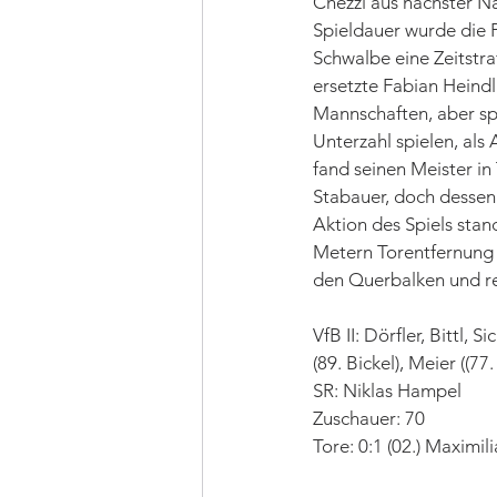
Chezzi aus nächster N
Spieldauer wurde die 
Schwalbe eine Zeitstra
ersetzte Fabian Heind
Mannschaften, aber spi
Unterzahl spielen, als 
fand seinen Meister in 
Stabauer, doch dessen 
Aktion des Spiels stan
Metern Torentfernung a
den Querbalken und re
VfB II: Dörfler, Bittl, 
(89. Bickel), Meier ((7
SR: Niklas Hampel
Zuschauer: 70
Tore: 0:1 (02.) Maximil