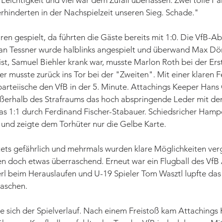
e Leichtigkeit und viel war dem Zufall überlassen. Zwei tolle P
rhinderten in der Nachspielzeit unseren Sieg. Schade."
en gespielt, da führten die Gäste bereits mit 1:0. Die VfB-Abw
ian Tessner wurde halblinks angespielt und überwand Max Dör
 ist, Samuel Biehler krank war, musste Marlon Roth bei der Er
er musste zurück ins Tor bei der "Zweiten". Mit einer klaren 
arteiische den VfB in der 5. Minute. Attachings Keeper Hans 
ßerhalb des Strafraums das hoch abspringende Leder mit d
s 1:1 durch Ferdinand Fischer-Stabauer. Schiedsricher Hampe
 und zeigte dem Torhüter nur die Gelbe Karte.
tets gefährlich und mehrmals wurden klare Möglichkeiten ve
en doch etwas überraschend. Erneut war ein Flugball des VfB
l beim Herauslaufen und U-19 Spieler Tom Wasztl lupfte das
aschen. 
e sich der Spielverlauf. Nach einem Freistoß kam Attachings 