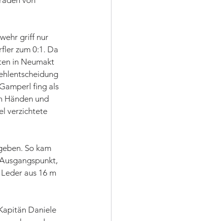
araden von 
ehr griff nur 
fler zum 0:1. Da 
sten in Neumakt 
Fehlentscheidung 
Gamperl fing als 
en Händen und 
l verzichtete 
rgeben. So kam 
 Ausgangspunkt, 
 Leder aus 16 m 
Kapitän Daniele 