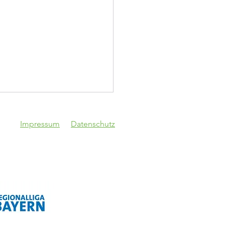
Impressum
Datenschutz
topokal!
Vgg Lam - VfB