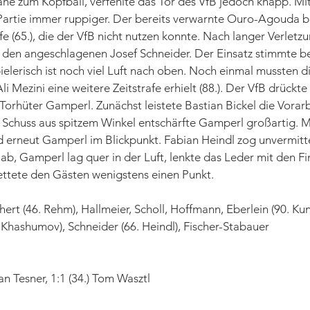
ähe zum Kopfball, verfehlte das Tor des VfB jedoch knapp. M
Partie immer ruppiger. Der bereits verwarnte Ouro-Agouda b
fe (65.), die der VfB nicht nutzen konnte. Nach langer Verletz
l den angeschlagenen Josef Schneider. Der Einsatz stimmte be
elerisch ist noch viel Luft nach oben. Noch einmal mussten di
Ali Mezini eine weitere Zeitstrafe erhielt (88.). Der VfB drückte
Torhüter Gamperl. Zunächst leistete Bastian Bickel die Vorarbe
Schuss aus spitzem Winkel entschärfte Gamperl großartig. Mi
d erneut Gamperl im Blickpunkt. Fabian Heindl zog unvermitte
b, Gamperl lag quer in der Luft, lenkte das Leder mit den Fi
ttete den Gästen wenigstens einen Punkt.
Sichert (46. Rehm), Hallmeier, Scholl, Hoffmann, Eberlein (90. Ku
7. Khashumov), Schneider (66. Heindl), Fischer-Stabauer
ian Tesner, 1:1 (34.) Tom Wasztl