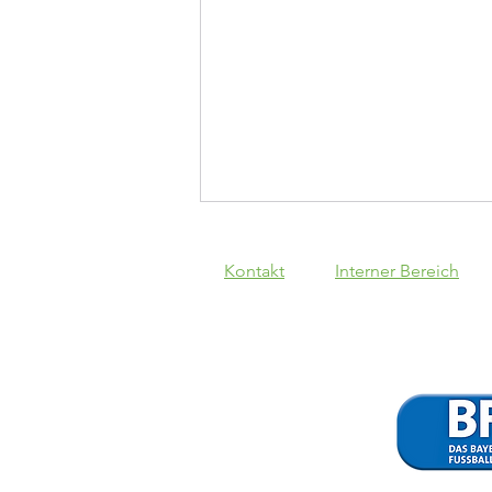
Kontakt
Interner Bereich
SpVgg Lam - VfB
1:3