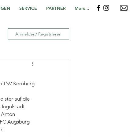
NGEN
SERVICE
PARTNER
More...
Anmelden/ Registrieren
im TSV Kornburg 
lster auf die 
 Ingolstadt 
e Anton 
m FC Augsburg 
In 