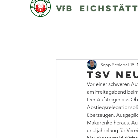
Sepp Schiebel
15. 
TSV Ne
Vor einer schweren Au
am Freitagabend beim
Der Aufsteiger aus Obe
Abstiegsrelegationsplä
überzeugen. Ausgeglich
Makarenko heraus. Aus
und jahrelang für Verei