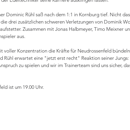
der Edeltechniker seine Karriere ausklingen lassen.
ner Dominic Rühl saß nach dem 1:1 in Kornburg tief. Nicht da
die drei zusätzlichen schweren Verletzungen von Dominik Wolf
aufstetter. Zusammen mit Jonas Halbmeyer, Timo Meixner und
spieler aus. 
voller Konzentration die Kräfte für Neudrossenfeld bündeln.
d Rühl erwartet eine "jetzt erst recht" Reaktion seiner Jungs:
Anspruch zu spielen und wir im Trainerteam sind uns sicher, da
eld ist um 19.00 Uhr.