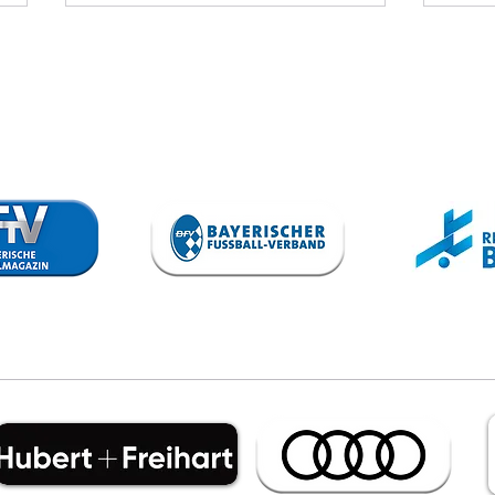
SV Kasing - VfB
TS
II
Au