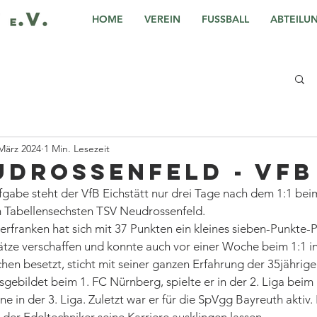
HOME
VEREIN
FUSSBALL
ABTEILU
März 2024
1 Min. Lesezeit
udrossenfeld - VfB
fgabe steht der VfB Eichstätt nur drei Tage nach dem 1:1 be
 Tabellensechsten TSV Neudrossenfeld.
rfranken hat sich mit 37 Punkten ein kleines sieben-Punkte-Po
tze verschaffen und konnte auch vor einer Woche beim 1:1 in
en besetzt, sticht mit seiner ganzen Erfahrung der 35jährig
gebildet beim 1. FC Nürnberg, spielte er in der 2. Liga bei
ne in der 3. Liga. Zuletzt war er für die SpVgg Bayreuth aktiv. 