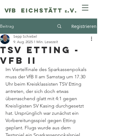
Beitrag
Registrieren
Sepp Schiebel
9. Aug. 2025
1 Min. Lesezeit
TSV Etting -
VfB II
Im Viertelfinale des Sparkassenpokals 
muss der VfB II am Samstag um 17.30 
Uhr beim Kreisklassisten TSV Etting 
antreten, der sich doch etwas 
überraschend glatt mit 4:1 gegen 
Kreisligisten SV Kasing durchgesetzt 
hat. Ursprünglich war zunächst ein 
Vorbereitungsspiel gegen Etting 
geplant. Flugs wurde aus dem 
Testspiel ein Sparkassenpokalspiel.