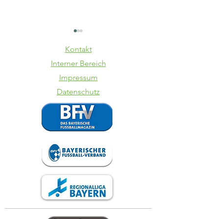
Kontakt
Interner Bereich
Impressum
Datenschutz
SV Kasing -
TSV
VfB II
Schwabe
Augsbur
VfB