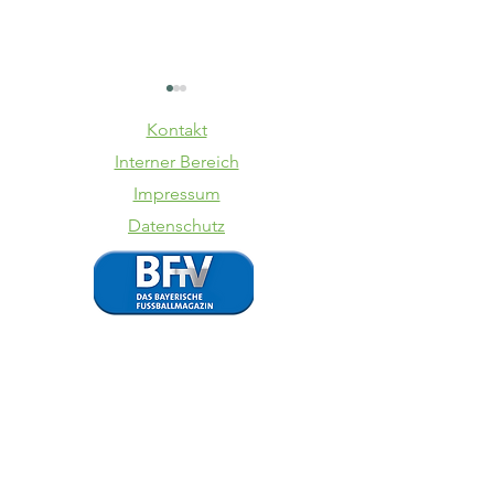
Kontakt
Interner Bereich
Impressum
Datenschutz
VfB trennt
Totopok
sich von
SpVgg La
Steffen
VfB
Israel