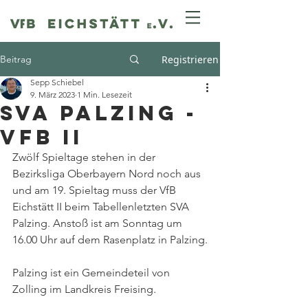
Beitrag
Registrieren
Sepp Schiebel
9. März 2023
1 Min. Lesezeit
SVA Palzing -
VfB II
Zwölf Spieltage stehen in der 
Bezirksliga Oberbayern Nord noch aus 
und am 19. Spieltag muss der VfB 
Eichstätt II beim Tabellenletzten SVA 
Palzing. Anstoß ist am Sonntag um 
16.00 Uhr auf dem Rasenplatz in Palzing.
Palzing ist ein Gemeindeteil von 
Zolling im Landkreis Freising. 