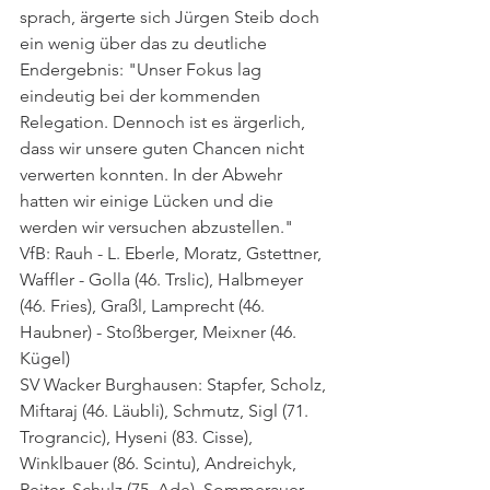
sprach, ärgerte sich Jürgen Steib doch 
ein wenig über das zu deutliche 
Endergebnis: "Unser Fokus lag 
eindeutig bei der kommenden 
Relegation. Dennoch ist es ärgerlich, 
dass wir unsere guten Chancen nicht 
verwerten konnten. In der Abwehr 
hatten wir einige Lücken und die 
werden wir versuchen abzustellen."
VfB: Rauh - L. Eberle, Moratz, Gstettner, 
Waffler - Golla (46. Trslic), Halbmeyer 
(46. Fries), Graßl, Lamprecht (46. 
Haubner) - Stoßberger, Meixner (46. 
Kügel)
SV Wacker Burghausen: Stapfer, Scholz, 
Miftaraj (46. Läubli), Schmutz, Sigl (71. 
Trograncic), Hyseni (83. Cisse), 
Winklbauer (86. Scintu), Andreichyk, 
Reiter, Schulz (75. Ade), Sommerauer