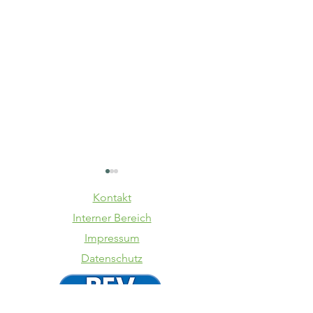
Kontakt
Interner Bereich
Impressum
Datenschutz
VfB - TSV
Dauerka
Buchbach
& Karte