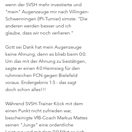
wenn der SVSH mehr investierte und 
"mein" Augenzeuge mir nach Villingen-
Schwenningen (IPI-Turnier) simste: "Die 
anderen werden besser und ich 
glaube, dass wir noch verlieren."
Gott sei Dank hat mein Augenzeuge 
keine Ahnung, denn es blieb beim 0:0. 
Um das mit der Ahnung zu bestätigen, 
sagte er einen 4:0 Heimsieg für den 
ruhmreichen FCN gegen Bielefeld 
voraus. Endergebnis 1:5 - das sagt 
doch schon alles!!!
Während SVSH-Trainer Köck mit dem 
einen Punkt nicht zufrieden war, 
bescheinigte VfB-Coach Markus Mattes 
seinen "Jungs" eine ordentliche 
Leistung und mit dem 0:0 fährt es sich 