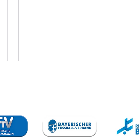
SV Kasing - VfB
TS
II
Au