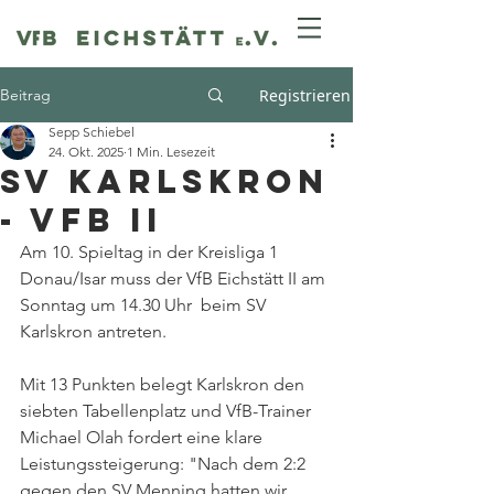
Beitrag
Registrieren
Sepp Schiebel
24. Okt. 2025
1 Min. Lesezeit
SV Karlskron
- VfB II
Am 10. Spieltag in der Kreisliga 1 
Donau/Isar muss der VfB Eichstätt II am 
Sonntag um 14.30 Uhr  beim SV 
Karlskron antreten.
Mit 13 Punkten belegt Karlskron den 
siebten Tabellenplatz und VfB-Trainer 
Michael Olah fordert eine klare 
Leistungssteigerung: "Nach dem 2:2 
gegen den SV Menning hatten wir 