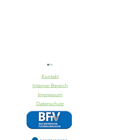
Kontakt
Interner Bereich
Impressum
Datenschutz
TSV
SpVgg La
Schwaben
VfB 1:3
Augsburg -
VfB