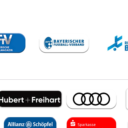
SV Kasing - VfB
TS
II
Au