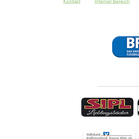
Kontakt
Interner Bereich
Schwaben
Augsburg - VfB
1:1