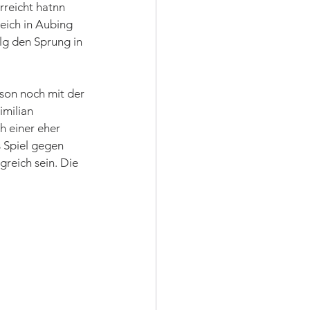
reicht hatnn 
eich in Aubing 
lg den Sprung in 
ison noch mit der 
milian 
h einer eher 
 Spiel gegen 
reich sein. Die 