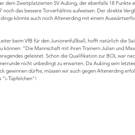
r dem Zweitplatzierten SV Aubing, der ebenfalls 18 Punkte er
:7 noch das bessere Torverhältnis aufweisen. Der direkte Vergl
erdings könnte auch noch Altenerding mit einem Auswärtserfo
 Leiter beim VfB für den Juniorenfußball, hofft natürlich die Sa
u können: "Die Mannschaft mit ihren Trainern Julian und Maxi
ragendes geleistet. Schon die Qualifikation zur BOL war nac
runde nicht unbedingt zu erwarten. Da Aubing sein letztes
k gewinnen dürfte, müssen wir auch gegen Altenerding erfolg
s "i-Tüpfelchen"!