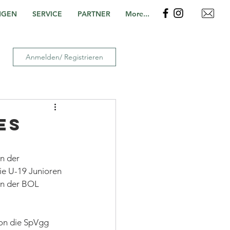
NGEN
SERVICE
PARTNER
More...
Anmelden/ Registrieren
es
n der 
ie U-19 Junioren 
 in der BOL 
on die SpVgg 