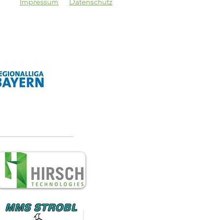
Impressum
Datenschutz
V Schwaben
gsburg - VfB