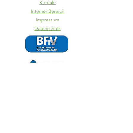
Kontakt
Interner Bereich
Impressum
Datenschutz
Neuer
Jugendleiter
Sichtun
für den VfB!
U12/U11