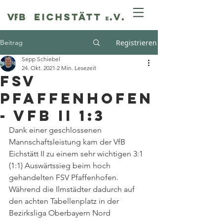
Beitrag
Registrieren
Sepp Schiebel
24. Okt. 2021
2 Min. Lesezeit
FSV
Pfaffenhofen
- VfB II 1:3
Dank einer geschlossenen 
Mannschaftsleistung kam der VfB 
Eichstätt II zu einem sehr wichtigen 3:1 
(1:1) Auswärtssieg beim hoch 
gehandelten FSV Pfaffenhofen. 
Während die Ilmstädter dadurch auf 
den achten Tabellenplatz in der 
Bezirksliga Oberbayern Nord 