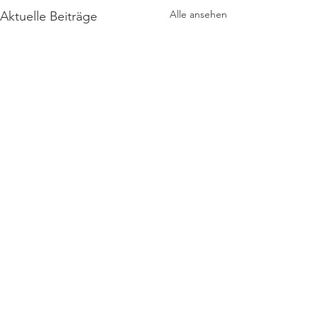
Alle ansehen
Aktuelle Beiträge
Kontakt
Interner Bereich
Impressum
Datenschutz