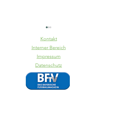
Kontakt
Interner Bereich
Impressum
Datenschutz
SV Kasing -
TSV
VfB II
Schwabe
Augsbur
VfB