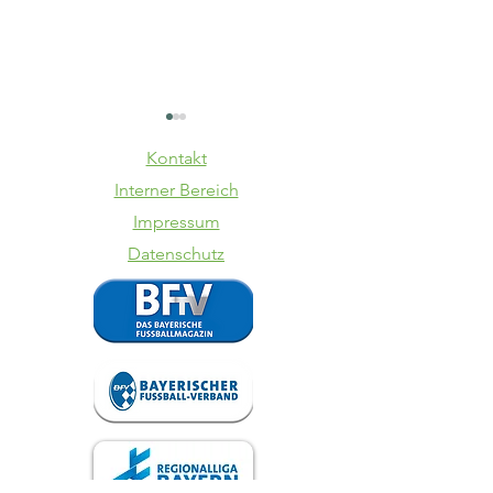
Kontakt
Interner Bereich
Impressum
Datenschutz
TSV
SpVgg La
Schwaben
VfB 1:3
Augsburg -
VfB