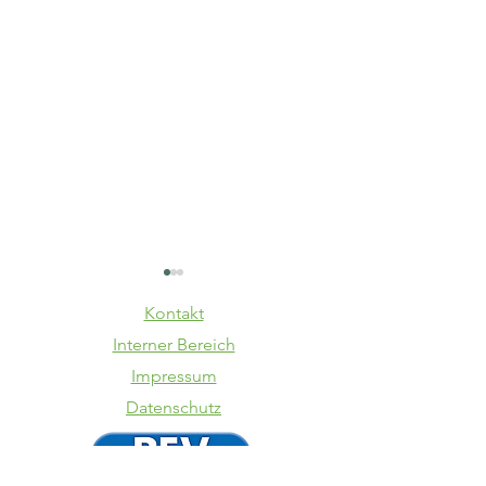
Kontakt
Interner Bereich
Impressum
Datenschutz
Volksfest
Kindert
Kinderumzug
2025/26: