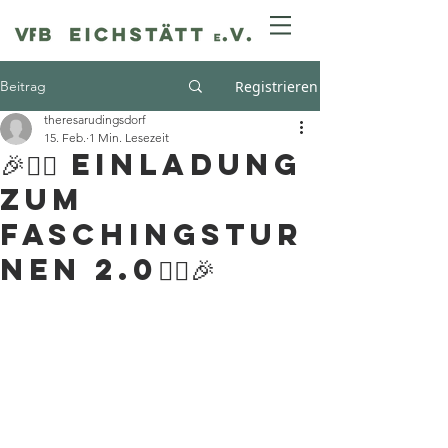
Beitrag
Registrieren
theresarudingsdorf
15. Feb.
1 Min. Lesezeit
🎉🤸‍♀️ Einladung
zum
Faschingstur
nen 2.0🤸‍♂️🎉