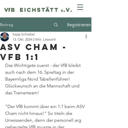
Beitrag
Registrieren
Sepp Schiebel
13. Okt. 2024
2 Min. Lesezeit
ASV Cham -
VfB 1:1
Das Wichtigste zuerst - der VfB bleibt 
auch nach dem 16. Spieltag in der 
Bayernliga Nord Tabellenführer! 
Glückwunsch an die Mannschaft und 
das Trainerteam!
"Der VfB kommt über ein 1:1 beim ASV 
Cham nicht hinaus!" So titeln die 
Unwissenden, denn der personell arg 
gebeutelte VfB musste in der 