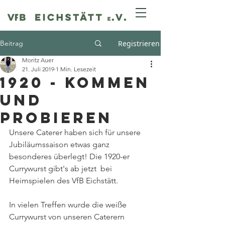
Beitrag
Registrieren
Moritz Auer
21. Juli 2019
1 Min. Lesezeit
1920 - KOMMEN
UND
PROBIEREN
Unsere Caterer haben sich für unsere 
Jubiläumssaison etwas ganz 
besonderes überlegt! Die 1920-er 
Currywurst gibt's ab jetzt  bei 
Heimspielen des VfB Eichstätt. 
In vielen Treffen wurde die weiße 
Currywurst von unseren Caterern 