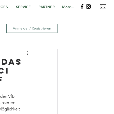
NGEN
SERVICE
PARTNER
More...
Anmelden/ Registrieren
 das
CI
f
 den VfB 
 unserem 
öglichkeit 