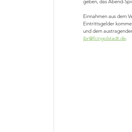
geben, das Abend-Spie
Einnahmen aus dem Ver
Eintrittsgelder komme
und dem austragenden V
jbr@fcingolstadt.de
.