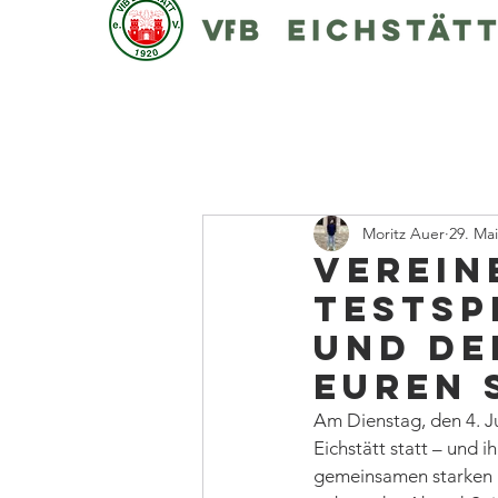
Moritz Auer
29. Ma
Verein
Testsp
und de
euren 
Am Dienstag, den 4. Ju
Eichstätt statt – und 
gemeinsamen starken P