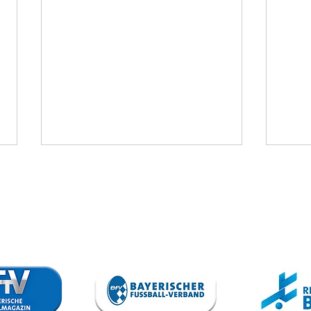
SV Kasing - VfB
TS
II
Au