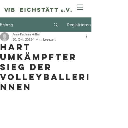
Beitrag
Registrieren
Ann-Kathrin Hiller
30. Okt. 2023
1 Min. Lesezeit
Hart
umkämpfter
Sieg der
Volleyballeri
nnen